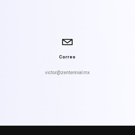
Correo
victor@zentennial.mx